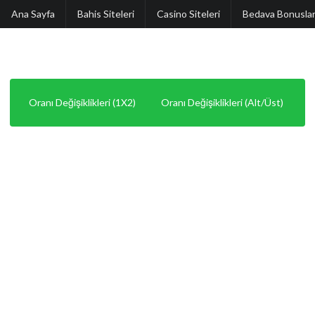
Ana Sayfa
Bahis Siteleri
Casino Siteleri
Bedava Bonusla
Oranı Değişiklikleri (1X2)
Oranı Değişiklikleri (Alt/Üst)
C