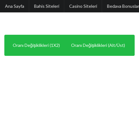
Ana Sayfa
Bahis Siteleri
Casino Siteleri
Bedava Bonusla
Oranı Değişiklikleri (1X2)
Oranı Değişiklikleri (Alt/Üst)
C