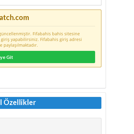
catch.com
güncellenmiştir. Fifabahis bahis sitesine
riş yapabilirsiniz. Fifabahis giriş adresi
e paylaşılmaktadır.
eye Git
 Özellikler