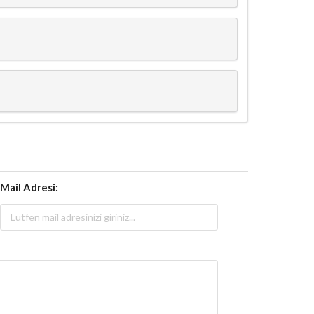
Mail Adresi: