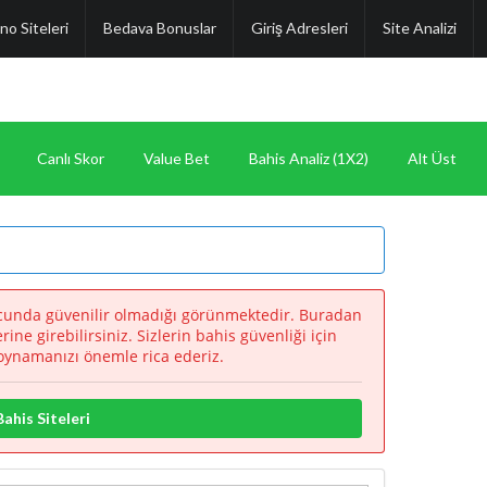
no Siteleri
Bedava Bonuslar
Giriş Adresleri
Site Analizi
Canlı Skor
Value Bet
Bahis Analiz (1X2)
Alt Üst
nucunda güvenilir olmadığı görünmektedir. Buradan
ine girebilirsiniz. Sizlerin bahis güvenliği için
ynamanızı önemle rica ederiz.
Bahis Siteleri