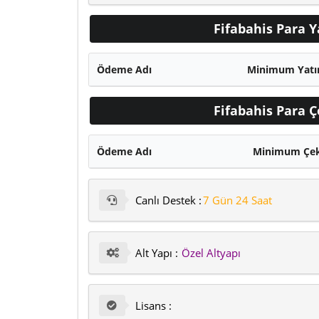
Fifabahis Para 
Ödeme Adı
Minimum Yatı
Fifabahis Para 
Ödeme Adı
Minimum Çe
Canlı Destek :
7 Gün 24 Saat
Alt Yapı :
Özel Altyapı
Lisans :