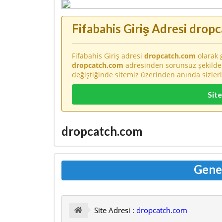
Fifabahis Giriş Adresi drop
Fifabahis Giriş adresi
dropcatch.com
olarak 
dropcatch.com
adresinden sorunsuz şekilde gi
değiştiğinde sitemiz üzerinden anında sizlerl
Sit
dropcatch.com
Genel
Site Adresi :
dropcatch.com