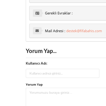
Gerekli Evraklar :
Mail Adresi :
destek@fifabahis.com
Yorum Yap...
Kullanıcı Adı:
Yorum Yap